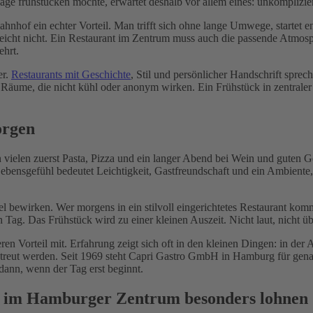
age frühstücken möchte, erwartet deshalb vor allem eines: unkomplizier
ahnhof ein echter Vorteil. Man trifft sich ohne lange Umwege, startet e
icht nicht. Ein Restaurant im Zentrum muss auch die passende Atmosphä
ehrt.
er.
Restaurants mit Geschichte
, Stil und persönlicher Handschrift spre
d Räume, die nicht kühl oder anonym wirken. Ein Frühstück in zentrale
orgen
vielen zuerst Pasta, Pizza und ein langer Abend bei Wein und guten G
Lebensgefühl bedeutet Leichtigkeit, Gastfreundschaft und ein Ambiente
l bewirken. Wer morgens in ein stilvoll eingerichtetes Restaurant ko
den Tag. Das Frühstück wird zu einer kleinen Auszeit. Nicht laut, nicht 
ren Vorteil mit. Erfahrung zeigt sich oft in den kleinen Dingen: in der
e betreut werden. Seit 1969 steht Capri Gastro GmbH in Hamburg für ge
dann, wenn der Tag erst beginnt.
e im Hamburger Zentrum besonders lohnen