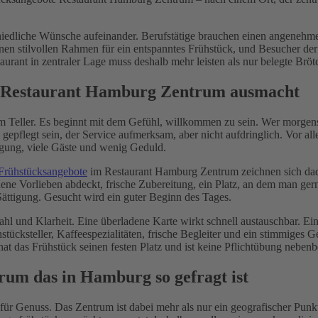
iedliche Wünsche aufeinander. Berufstätige brauchen einen angenehme
en stilvollen Rahmen für ein entspanntes Frühstück, und Besucher der S
aurant in zentraler Lage muss deshalb mehr leisten als nur belegte Brö
m Restaurant Hamburg Zentrum ausmacht
m Teller. Es beginnt mit dem Gefühl, willkommen zu sein. Wer morgens e
gepflegt sein, der Service aufmerksam, aber nicht aufdringlich. Vor al
egung, viele Gäste und wenig Geduld.
Frühstücksangebote
im Restaurant Hamburg Zentrum zeichnen sich dadu
ene Vorlieben abdeckt, frische Zubereitung, ein Platz, an dem man gern
 Sättigung. Gesucht wird ein guter Beginn des Tages.
hl und Klarheit. Eine überladene Karte wirkt schnell austauschbar. Ei
hstücksteller, Kaffeespezialitäten, frische Begleiter und ein stimmige
hat das Frühstück seinen festen Platz und ist keine Pflichtübung nebenb
rum das in Hamburg so gefragt ist
für Genuss. Das Zentrum ist dabei mehr als nur ein geografischer Punk