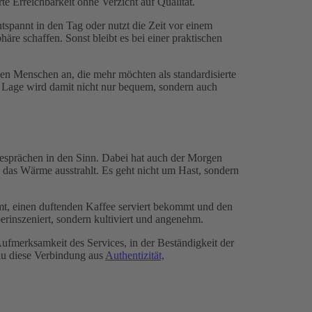
te Erreichbarkeit ohne Verzicht auf Qualität.
ntspannt in den Tag oder nutzt die Zeit vor einem
re schaffen. Sonst bleibt es bei einer praktischen
chen Menschen an, die mehr möchten als standardisierte
r Lage wird damit nicht nur bequem, sondern auch
esprächen in den Sinn. Dabei hat auch der Morgen
, das Wärme ausstrahlt. Es geht nicht um Hast, sondern
mmt, einen duftenden Kaffee serviert bekommt und den
überinszeniert, sondern kultiviert und angenehm.
 Aufmerksamkeit des Services, in der Beständigkeit der
nau diese Verbindung aus
Authentizität,