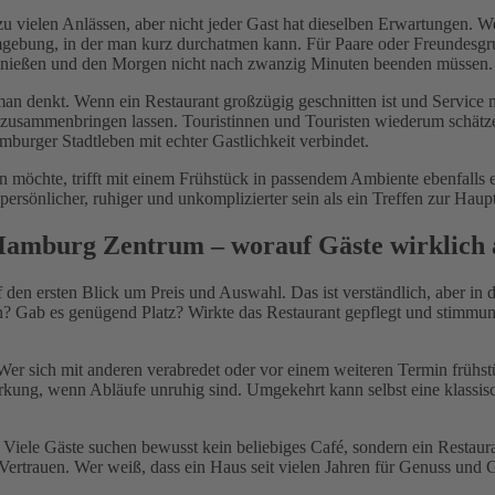
 zu vielen Anlässen, aber nicht jeder Gast hat dieselben Erwartungen. W
gebung, in der man kurz durchatmen kann. Für Paare oder Freundesgrup
genießen und den Morgen nicht nach zwanzig Minuten beenden müssen.
 man denkt. Wenn ein Restaurant großzügig geschnitten ist und Service m
 zusammenbringen lassen. Touristinnen und Touristen wiederum schätze
mburger Stadtleben mit echter Gastlichkeit verbindet.
n möchte, trifft mit einem Frühstück in passendem Ambiente ebenfalls
persönlicher, ruhiger und unkomplizierter sein als ein Treffen zur Haupt
Hamburg Zentrum – worauf Gäste wirklich 
den ersten Blick um Preis und Auswahl. Das ist verständlich, aber in d
? Gab es genügend Platz? Wirkte das Restaurant gepflegt und stimmun
Wer sich mit anderen verabredet oder vor einem weiteren Termin frühst
 Wirkung, wenn Abläufe unruhig sind. Umgekehrt kann selbst eine klassi
. Viele Gäste suchen bewusst kein beliebiges Café, sondern ein Restaura
 Vertrauen. Wer weiß, dass ein Haus seit vielen Jahren für Genuss und 