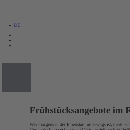
DE
Frühstücksangebote im
Wer morgens in der Innenstadt unterwegs ist, merkt s
Genau deshalb suchen viele Gäste gezielt nach Frühstü