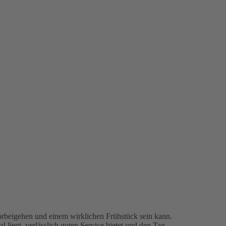
orbeigehen und einem wirklichen Frühstück sein kann.
liegt, verlässlich guten Service bietet und den Tag