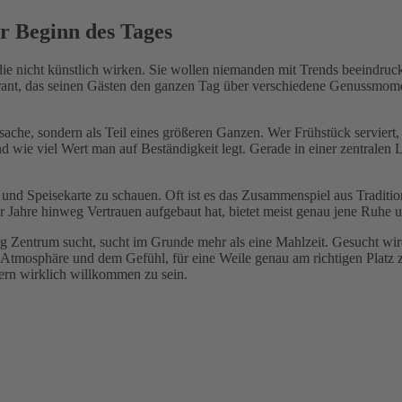
er Beginn des Tages
die nicht künstlich wirken. Sie wollen niemanden mit Trends beeindruc
aurant, das seinen Gästen den ganzen Tag über verschiedene Genussmom
ache, sondern als Teil eines größeren Ganzen. Wer Frühstück serviert,
ie viel Wert man auf Beständigkeit legt. Gerade in einer zentralen L
 und Speisekarte zu schauen. Oft ist es das Zusammenspiel aus Traditi
r Jahre hinweg Vertrauen aufgebaut hat, bietet meist genau jene Ruhe
Zentrum sucht, sucht im Grunde mehr als eine Mahlzeit. Gesucht wird
r Atmosphäre und dem Gefühl, für eine Weile genau am richtigen Platz 
ern wirklich willkommen zu sein.