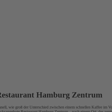
 Restaurant Hamburg Zentrum
chnell, wie groß der Unterschied zwischen einem schnellen Kaffee im V
cksangebote Restaurant Hamburg Zentrum – nach einem Ort, der zentral 