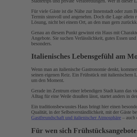
Städtetrips und private Verabredungen. Wer in dieser L
Für viele Gäste ist die Nähe zur Innenstadt oder zum B
Termin sinnvoll und angenehm. Doch die Lage allein re
Lösung, nicht bei einem Ort, an den man gern zurückk
Genau an diesem Punkt gewinnt ein Haus mit Charakt
Angebote. Sie suchen Verlässlichkeit, gutes Essen un
besonders.
Italienisches Lebensgefühl am M
Wenn man an italienische Gastronomie denkt, kommen 
seinen eigenen Reiz. Ein Frühstück mit italienischem 
um den Moment.
Gerade im Zentrum einer lebendigen Stadt kann das vie
Alltag für eine Weile draußen lässt, startet anders in 
Ein traditionsbewusstes Haus bringt hier einen besonde
Qualität, in der Selbstverständlichkeit, mit der Gäst
Gastfreundschaft und italienischer Atmosphäre
– auch 
Für wen sich Frühstücksangebot