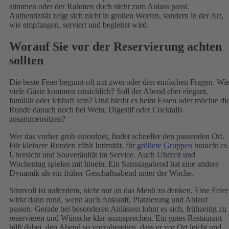
stimmen oder der Rahmen doch nicht zum Anlass passt.
Authentizität zeigt sich nicht in großen Worten, sondern in der Art,
wie empfangen, serviert und begleitet wird.
Worauf Sie vor der Reservierung achten
sollten
Die beste Feier beginnt oft mit zwei oder drei einfachen Fragen. Wi
viele Gäste kommen tatsächlich? Soll der Abend eher elegant,
familiär oder lebhaft sein? Und bleibt es beim Essen oder möchte di
Runde danach noch bei Wein, Digestif oder Cocktails
zusammensitzen?
Wer das vorher grob einordnet, findet schneller den passenden Ort.
Für kleinere Runden zählt Intimität, für
größere Gruppen
braucht es
Übersicht und Souveränität im Service. Auch Uhrzeit und
Wochentag spielen mit hinein. Ein Samstagabend hat eine andere
Dynamik als ein früher Geschäftsabend unter der Woche.
Sinnvoll ist außerdem, nicht nur an das Menü zu denken. Eine Feier
wirkt dann rund, wenn auch Ankunft, Platzierung und Ablauf
passen. Gerade bei besonderen Anlässen lohnt es sich, frühzeitig zu
reservieren und Wünsche klar anzusprechen. Ein gutes Restaurant
hilft dabei, den Abend so vorzubereiten, dass er vor Ort leicht und