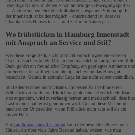
lebendige Räume, in denen schon am Morgen Bewegung spürbar
ist. Andere suchen eher eine kultivierte, entspannte Stimmung. In
der Innenstadt ist beides möglich – entscheidend ist, dass der
Charakter des Hauses klar ist und zu Ihrem Anlass passt.
Wo frühstücken in Hamburg Innenstadt
mit Anspruch an Service und Stil?
Wer diese Frage stellt, sucht oft nicht einfach irgendeinen freien
Tisch. Gesucht wird ein Ort, an dem man sich gut aufgehoben fühlt.
Dazu gehört ein freundlicher Empfang, ein gepflegtes Ambiente un
ein Service, der aufmerksam bleibt, auch wenn das Haus gut
besucht ist. Gerade in zentraler Lage ist das nicht selbstverständlich.
Stil bedeutet dabei nicht Distanz. Im besten Fall verbindet ein
Frühstücksort kultivierte Einrichtung mit echter Herzlichkeit. Man
sitzt angenehm, wird zuverlässig betreut und merkt schnell, dass hie
Gastfreundschaft ernst genommen wird. Genau diese Mischung
macht einen Unterschied, wenn Frühstück mehr sein soll als ein
kurzer Halt.
Ein
traditionsreiches Restaurant
kann hier besonders überzeugen.
Häuser, die über viele Jahre Bestand haben, wissen, wie man