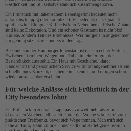
Gastlichkeit und Stil selbstverständlich zusammengehören.
Ein Frühstück mit italienischem Lebensgefühl bedeutet nicht
automatisch üppig oder kompliziert. Es bedeutet, dass Qualität
spürbar wird. Ein guter Kaffee ist kein Nebenthema. Frische Zutate
sind keine Dekoration. Und ein schöner Gastraum ist nicht bloß
Kulisse, sondern Teil des Erlebnisses. Wer morgens in angenehmer
Umgebung sitzt, startet anders in den Tag.
Besonders in der Hamburger Innenstadt ist das ein echter Vorteil.
Zwischen Terminen, Wegen und Trubel tut ein Ort gut, der
Beständigkeit ausstrahlt. Ein Haus mit Geschichte, klarer
Handschrift und persönlichem Service wirkt oft angenehmer als ein
schnelllebiges Konzept, das heute im Trend ist und morgen schon
wieder austauschbar erscheint.
Für welche Anlässe sich Frühstück in der
City besonders lohnt
Ein Frühstück in zentraler Lage passt zu weit mehr als zum
klassischen Wochenendbesuch. Unter der Woche wird es oft zum
praktischen Treffpunkt, bevor sich Wege trennen. Man trifft sich
nahe an Büro, Bahnhof oder Innenstadt und startet gemeinsam in
den Tag, ohne lange Planung.