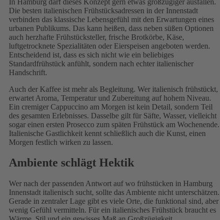
In Hamburg darf dieses Konzept gern etwas großzügiger ausfallen.
Die besten italienischen Frühstücksadressen in der Innenstadt
verbinden das klassische Lebensgefühl mit den Erwartungen eines
urbanen Publikums. Das kann heißen, dass neben süßen Optionen
auch herzhafte Frühstücksteller, frische Brotkörbe, Käse,
luftgetrocknete Spezialitäten oder Eierspeisen angeboten werden.
Entscheidend ist, dass es sich nicht wie ein beliebiges
Standardfrühstück anfühlt, sondern nach echter italienischer
Handschrift.
Auch der Kaffee ist mehr als Begleitung. Wer italienisch frühstückt,
erwartet Aroma, Temperatur und Zubereitung auf hohem Niveau.
Ein cremiger Cappuccino am Morgen ist kein Detail, sondern Teil
des gesamten Erlebnisses. Dasselbe gilt für Säfte, Wasser, vielleicht
sogar einen ersten Prosecco zum späten Frühstück am Wochenende.
Italienische Gastlichkeit kennt schließlich auch die Kunst, einen
Morgen festlich wirken zu lassen.
Ambiente schlägt Hektik
Wer nach der passenden Antwort auf wo frühstücken in Hamburg
Innenstadt italienisch sucht, sollte das Ambiente nicht unterschätzen.
Gerade in zentraler Lage gibt es viele Orte, die funktional sind, aber
wenig Gefühl vermitteln. Für ein italienisches Frühstück braucht es
Wärme, Stil und ein gewisses Maß an Großzügigkeit.