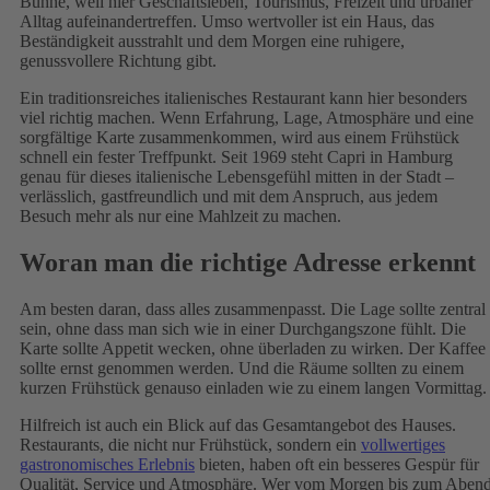
Bühne, weil hier Geschäftsleben, Tourismus, Freizeit und urbaner
Alltag aufeinandertreffen. Umso wertvoller ist ein Haus, das
Beständigkeit ausstrahlt und dem Morgen eine ruhigere,
genussvollere Richtung gibt.
Ein traditionsreiches italienisches Restaurant kann hier besonders
viel richtig machen. Wenn Erfahrung, Lage, Atmosphäre und eine
sorgfältige Karte zusammenkommen, wird aus einem Frühstück
schnell ein fester Treffpunkt. Seit 1969 steht Capri in Hamburg
genau für dieses italienische Lebensgefühl mitten in der Stadt –
verlässlich, gastfreundlich und mit dem Anspruch, aus jedem
Besuch mehr als nur eine Mahlzeit zu machen.
Woran man die richtige Adresse erkennt
Am besten daran, dass alles zusammenpasst. Die Lage sollte zentral
sein, ohne dass man sich wie in einer Durchgangszone fühlt. Die
Karte sollte Appetit wecken, ohne überladen zu wirken. Der Kaffee
sollte ernst genommen werden. Und die Räume sollten zu einem
kurzen Frühstück genauso einladen wie zu einem langen Vormittag.
Hilfreich ist auch ein Blick auf das Gesamtangebot des Hauses.
Restaurants, die nicht nur Frühstück, sondern ein
vollwertiges
gastronomisches Erlebnis
bieten, haben oft ein besseres Gespür für
Qualität, Service und Atmosphäre. Wer vom Morgen bis zum Aben